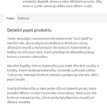
estetický doplněk domova nebo dětských prostor. Díky
tomu si rychle získávají oblibu mezi dětmi i rodiči.
Popis
Diskuze
Detailní popis produktu
Tento okouzlující senzomotorický kobereček "Soví údolí" je
navržen tak, aby poskytoval ideální prostředí pro rozvoj
dětských smyslů a motorických dovedností. Kobereček je
laděný do růžových tónů, které přinášejí do dětského pokoje
hravou a veselou atmosféru.
Hlavními doplňky tohoto koberečku jsou malé dřevěné sovičky a
kytičky, které dodávají koberečku roztomilý a přírodní vzhled.
Tyto prvky stimulují hmatové vnímání a podporují interakci dětí s
jejich okolím.
Součástí koberečku je také jeden růžový balanční prvek, který
pomáhá dětem rozvíjet rovnováhu a koordinaci. Navíc jsou zde
korkove masazni prvky, které poskytují příjemnou masáž pro
dětská chodidla.