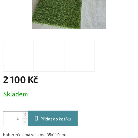
2 100 Kč
Měrná
Skladem
cena:
Přidat do košíku
Kobereček má velikost 35x110cm.