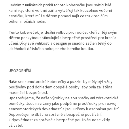
Jedním z unikátních prvků tohoto koberečku jsou svítící bílé
kamínky, které ve tmě září a vytvářejí tak kouzelnou večerní
cestičku, která může dětem pomoci najít cestu k rodičům
během nočních hodin.
Tento kobereček je ideální volbou pro rodiče, kteří chtějí svým
dětem poskytnout stimulující a bezpečné prostředí pro hraní a
učení. Díky své velikosti a designu je snadno začlenitelný do
jakéhokoli dětského pokoje nebo herního koutku.
UPOZORNĚNÍ
Naše senzomotorické koberečky a puzzle by měly být vždy
používány pod dohledem dospělé osoby, aby byla zajištěna
maximální bezpečnost.
Upozorňujeme, že naše výrobky nejsou hračky ani zdravotnické
pomůcky. Jsou navrženy jako podpůrné prostředky pro rozvoj
senzomotorických dovedností a jsou určeny k osobnímu použití.
Doporučujeme dbát na správné a bezpečné používání.
Odpovědnost za správné a bezpečné používání nese vždy
uživatel.