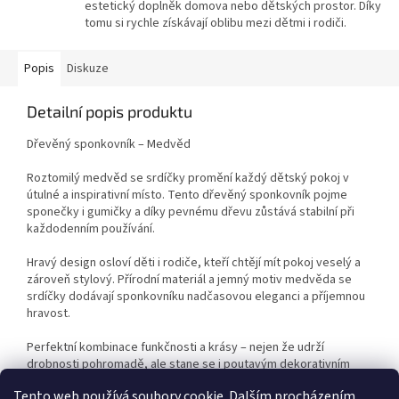
estetický doplněk domova nebo dětských prostor. Díky
tomu si rychle získávají oblibu mezi dětmi i rodiči.
Popis
Diskuze
Detailní popis produktu
Dřevěný sponkovník – Medvěd
Roztomilý medvěd se srdíčky promění každý dětský pokoj v
útulné a inspirativní místo. Tento dřevěný sponkovník pojme
sponečky i gumičky a díky pevnému dřevu zůstává stabilní při
každodenním používání.
Hravý design osloví děti i rodiče, kteří chtějí mít pokoj veselý a
zároveň stylový. Přírodní materiál a jemný motiv medvěda se
srdíčky dodávají sponkovníku nadčasovou eleganci a příjemnou
hravost.
Perfektní kombinace funkčnosti a krásy – nejen že udrží
drobnosti pohromadě, ale stane se i poutavým dekorativním
prvkem dětského pokoje.
Tento web používá soubory cookie. Dalším procházením