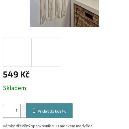
549 Kč
Měrná
Skladem
cena:
Přidat do košíku
Dětský dřevěný sponkovník s 3D motivem medvěda.